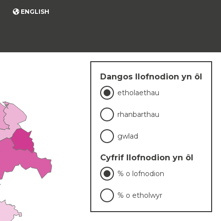
ENGLISH
Dangos llofnodion yn ôl
etholaethau
rhanbarthau
gwlad
Cyfrif llofnodion yn ôl
% o lofnodion
% o etholwyr