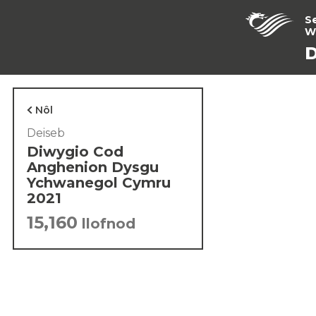
S
W
D
Nôl
Deiseb
Diwygio Cod
Anghenion Dysgu
Ychwanegol Cymru
2021
15,160
llofnod