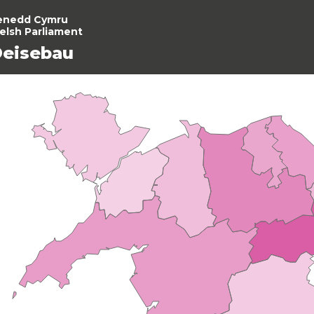
enedd Cymru
elsh Parliament
eisebau