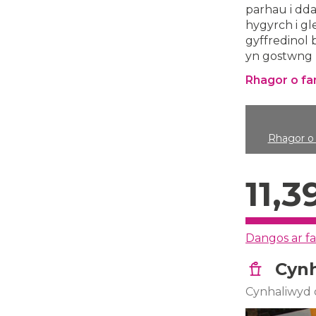
parhau i dd
hygyrch i gl
gyffredinol 
yn gostwng l
Rhagor o fa
Rhagor o 
11,3
Dangos ar f
Cynh
Cynhaliwyd 