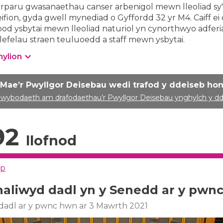
arparu gwasanaethau canser arbenigol mewn lleoliad sy
eifion, gyda gwell mynediad o Gyffordd 32 yr M4. Caiff e
bod ysbytai mewn lleoliad naturiol yn cynorthwyo adferia
efelau straen teuluoedd a staff mewn ysbytai.
nylion
Mae’r Pwyllgor Deisebau wedi trafod y ddeiseb ho
wybodaeth am drafodaethau’r Pwyllgor Deisebau ynghylch y d
92
llofnod
ap
aliwyd dadl yn y Senedd ar y pwn
dadl ar y pwnc hwn ar 3 Mawrth 2021