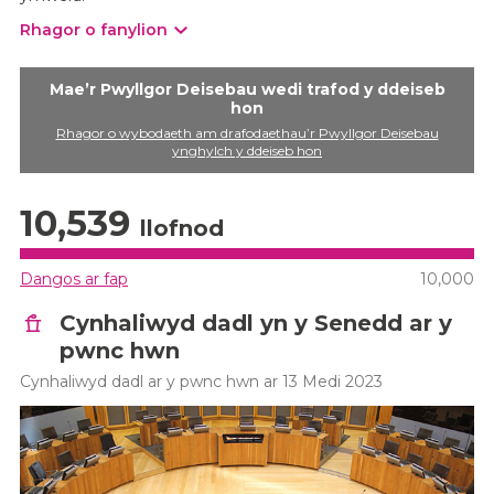
Rhagor o fanylion
Mae’r Pwyllgor Deisebau wedi trafod y ddeiseb
hon
Rhagor o wybodaeth am drafodaethau’r Pwyllgor Deisebau
ynghylch y ddeiseb hon
10,539
llofnod
Dangos ar fap
10,000
Cynhaliwyd dadl yn y Senedd ar y
pwnc hwn
Cynhaliwyd dadl ar y pwnc hwn ar 13 Medi 2023