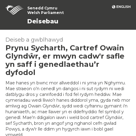
ENGLISH
Senedd Cymru
Welsh Parliament
Deisebau
Deiseb a gwblhawyd
Prynu Sycharth, Cartref Owain
Glyndŵr, er mwyn cadw'r safle
yn saff i genedlaethau’r
dyfodol
Mae hanes yn bwnc mor allweddol i ni yma yn Nghymru.
Mae straeon o'n cenedl yn dangos i ni sut rydym ni wedi
datblygu dros y canrifoedd i fod fel rydym heddiw. Mae
cymeriadau wedi lliwio'r hanes diddorol yma, gyda neb mor
amlwg ag Owain Glyndŵr, sydd wedi cyfrannu gymaint i'n
hunaniaeth, ac mae llawer yn ei ddefnyddio fel symbol y
genedl. Mae'n ddigalon iawn i weld bod cartref Glyndŵr,
sef Sycharth, bron yn angof yng nghanol cefn gwlad
Powys, a dyw'r lle ddim yn hygyrch iawn i bobl gael
ymweld.