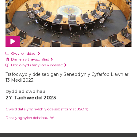
Gwylio’r ddadl
Darllen y trawsgrifiad
Dod o hyd i fanylion y ddeiseb
Trafodwyd y ddeiseb gan y Senedd yn y Cyfarfod Llawn ar
13 Medi 2023.
Dyddiad cwblhau
27 Tachwedd 2023
Gweld data ynghylch y ddeiseb (fformat JSON)
Data ynghylch deisebau