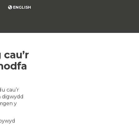
ENGLISH
 cau’r
hodfa
du cau’r
n digwydd
amgen y
 bywyd