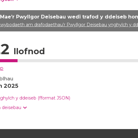
Mae’r Pwyllgor Deisebau wedi trafod y ddeiseb ho
wybodaeth am drafodaethau’r Pwyllgor Deisebau ynghylch y d
22
llofnod
ap
blhau
n 2025
ghylch y ddeiseb (fformat JSON)
 deisebau