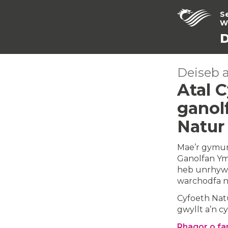
S
W
D
Deiseb 
Atal 
ganol
Natur
Mae’r gymun
Ganolfan Ym
heb unrhyw 
warchodfa nat
Cyfoeth Natu
gwyllt a’n c
Rhagor o fa