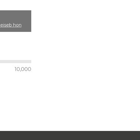
n
deiseb hon
10,000