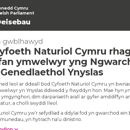
enedd Cymru
elsh Parliament
eisebau
a gwblhawyd
Cyfoeth Naturiol Cymru rhag
fan ymwelwyr yng Ngwarc
 Genedlaethol Ynyslas
ed leol ar ddeall bod Cyfoeth Naturiol Cymru yn bwria
welwyr yn Ynyslas ddiwedd y flwyddyn hon. Mae hyn y
ymgynghori, dim darpariaeth arall ar gyfer amddiffyn 
ur, a cholli swyddi lleol.
riol Cymru yw’r sefydliad a ddylai fod yn gwarchod ein
ymunedau, yn hytrach na’u dinistrio.
nylion