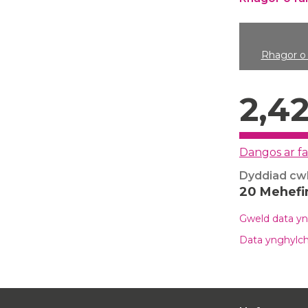
Rhagor o 
2,4
Dangos ar f
Dyddiad cw
20 Mehefi
Gweld data yn
Data ynghylch