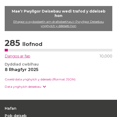
Mae’r Pwyllgor Deisebau wedi trafod y ddeiseb
hon
Rhagor o wybodaeth am drafodaethau’r Pwyllgor Deisebau
ynghylch y ddeiseb hon
285
llofnod
Dangos ar fap
10,000
Dyddiad cwblhau
8 Rhagfyr 2025
Gweld data ynghylch y ddeiseb (fformat JSON)
Data ynghylch deisebau
Hafan
Pob deiseb