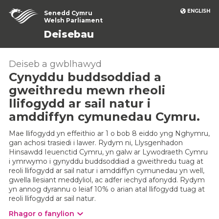
ENGLISH
Senedd Cymru
Welsh Parliament
Deisebau
Deiseb a gwblhawyd
Cynyddu buddsoddiad a
gweithredu mewn rheoli
llifogydd ar sail natur i
amddiffyn cymunedau Cymru.
Mae llifogydd yn effeithio ar 1 o bob 8 eiddo yng Nghymru,
gan achosi trasiedi i lawer. Rydym ni, Llysgenhadon
Hinsawdd Ieuenctid Cymru, yn galw ar Lywodraeth Cymru
i ymrwymo i gynyddu buddsoddiad a gweithredu tuag at
reoli llifogydd ar sail natur i amddiffyn cymunedau yn well,
gwella llesiant meddyliol, ac adfer iechyd afonydd. Rydym
yn annog dyrannu o leiaf 10% o arian atal llifogydd tuag at
reoli llifogydd ar sail natur.
Rhagor o fanylion