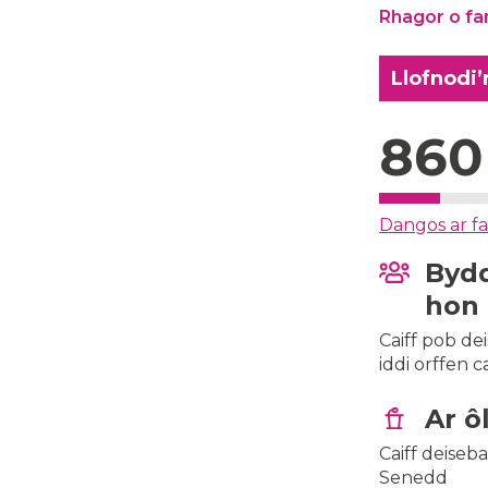
Rhagor o fa
Llofnodi’
860
Dangos ar f
Bydd
hon
Caiff pob de
iddi orffen 
Ar ô
Caiff deiseb
Senedd