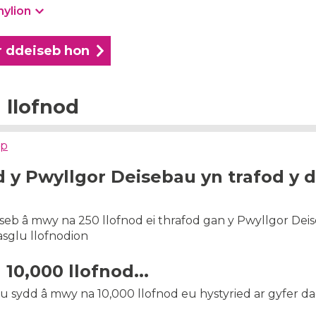
nylion
r ddeiseb hon
llofnod
ap
 y Pwyllgor Deisebau yn trafod y 
iseb â mwy na 250 llofnod ei thrafod gan y Pwyllgor Deis
casglu llofnodion
l 10,000 llofnod...
au sydd â mwy na 10,000 llofnod eu hystyried ar gyfer da