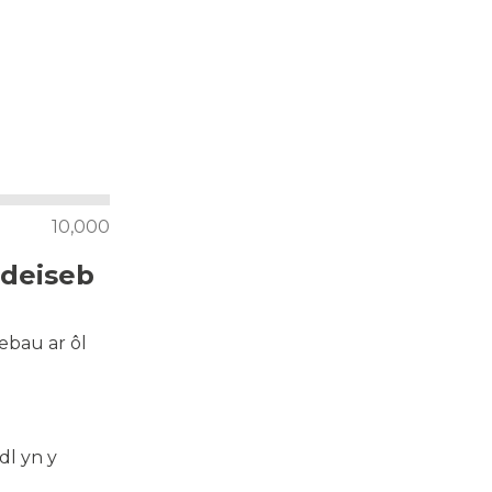
10,000
ddeiseb
ebau ar ôl
dl yn y