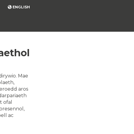
ENGLISH
aethol
dirywio. Mae
laeth,
seroedd aros
darpariaeth
t ofal
presennol,
ell ac