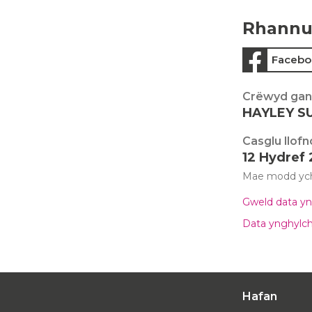
Rhannu
Facebo
Crëwyd gan
HAYLEY 
Casglu llofn
12 Hydref
Mae modd ychw
Gweld data yn
Data ynghylch
Hafan