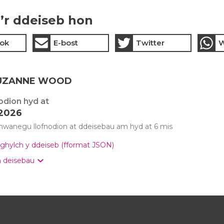
’r ddeiseb hon
ok
E-bost
Twitter
W
SUZANNE WOOD
odion hyd at
 2026
anegu llofnodion at ddeisebau am hyd at 6 mis
ghylch y ddeiseb (fformat JSON)
 deisebau