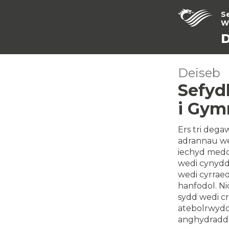
S
W
D
Deiseb
Sefyd
i Gym
Ers tri deg
adrannau we
iechyd medd
wedi cynydd
wedi cyrraed
hanfodol. N
sydd wedi c
atebolrwydd
anghydraddo