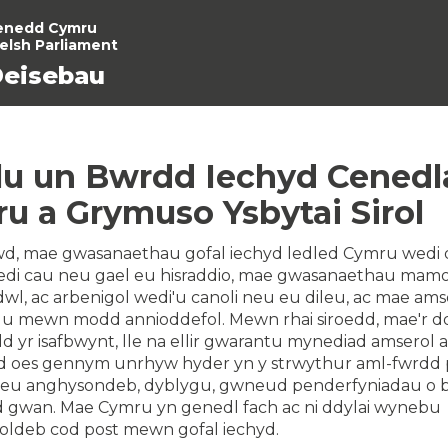
enedd Cymru
elsh Parliament
eisebau
lu un Bwrdd Iechyd Cenedl
ru a Grymuso Ysbytai Sirol
awd, mae gwasanaethau gofal iechyd ledled Cymru wedi 
di cau neu gael eu hisraddio, mae gwasanaethau mamo
wl, ac arbenigol wedi'u canoli neu eu dileu, ac mae am
u mewn modd annioddefol. Mewn rhai siroedd, mae'r d
d yr isafbwynt, lle na ellir gwarantu mynediad amserol a
id oes gennym unrhyw hyder yn y strwythur aml-fwrdd 
reu anghysondeb, dyblygu, gwneud penderfyniadau o b
 gwan. Mae Cymru yn genedl fach ac ni ddylai wynebu
ldeb cod post mewn gofal iechyd.