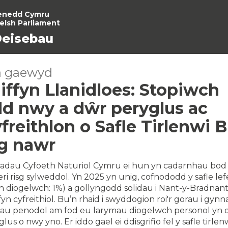
enedd Cymru
elsh Parliament
eisebau
a gaewyd
ffyn Llanidloes: Stopiwch
dd nwy a dŵr peryglus ac
reithlon o Safle Tirlenwi 
g nawr
adau Cyfoeth Naturiol Cymru ei hun yn cadarnhau bod
ri risg sylweddol. Yn 2025 yn unig, cofnododd y safle l
n diogelwch: 1%) a gollyngodd solidau i Nant-y-Bradnant 
fyn cyfreithiol. Bu’n rhaid i swyddogion roi'r gorau i gynn
u penodol am fod eu larymau diogelwch personol yn 
lus o nwy yno. Er iddo gael ei ddisgrifio fel y safle tirlenw