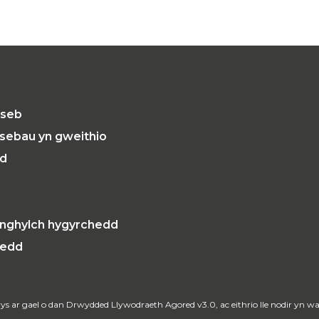
iseb
sebau yn gweithio
dd
ynghylch hygyrchedd
nedd
ys ar gael o dan
Drwydded Llywodraeth Agored v3.0
, ac eithrio lle nodir yn 