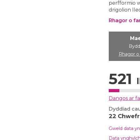
perfformio w
drigolion ll
Rhagor o fa
Mae
Bydd
Rhagor o 
521
Dangos ar f
Dyddiad ca
22 Chwefr
Gweld data yn
Data ynghylch