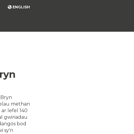
ENGLISH
Bryn
 Bryn
efelau methan
ar lefel 140
al gwiriadau
dangos bod
i sy'n