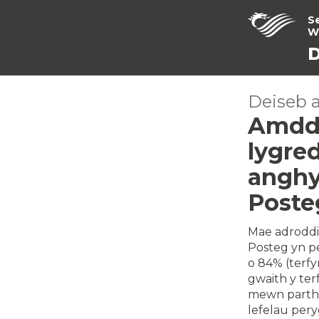
S
W
D
Deiseb 
Amddi
lygre
anghyf
Poste
Mae adroddi
Posteg yn pe
o 84% (terfy
gwaith y ter
mewn partha
lefelau peryg