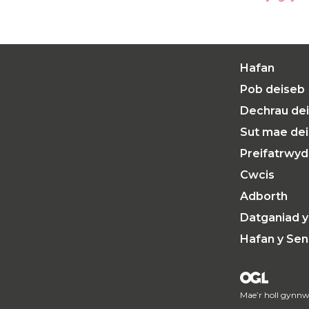
Hafan
Pob deiseb
Dechrau de
Sut mae dei
Preifatrwy
Cwcis
Adborth
Datganiad 
Hafan y Se
Mae’r holl gynnw