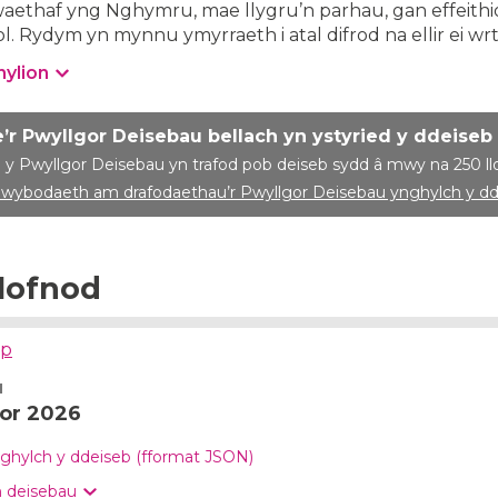
aethaf yng Nghymru, mae llygru’n parhau, gan effeithi
eol. Rydym yn mynnu ymyrraeth i atal difrod na ellir ei wrt
nylion
’r Pwyllgor Deisebau bellach yn ystyried y ddeiseb
 y Pwyllgor Deisebau yn trafod pob deiseb sydd â mwy na 250 ll
wybodaeth am drafodaethau’r Pwyllgor Deisebau ynghylch y d
llofnod
ap
u
or 2026
ghylch y ddeiseb (fformat JSON)
 deisebau